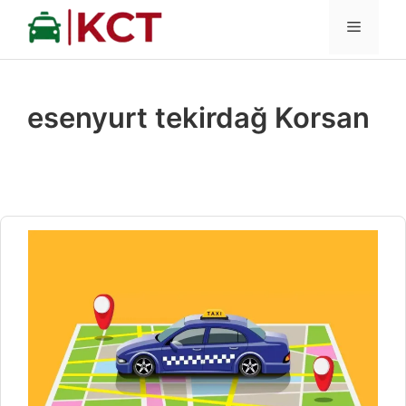
İçeriğe
MENÜ
atla
esenyurt tekirdağ Korsan