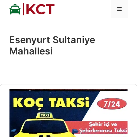
İçeriğe
MENÜ
atla
Esenyurt Sultaniye
Mahallesi