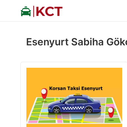
İçeriğe
atla
Esenyurt Sabiha Gök