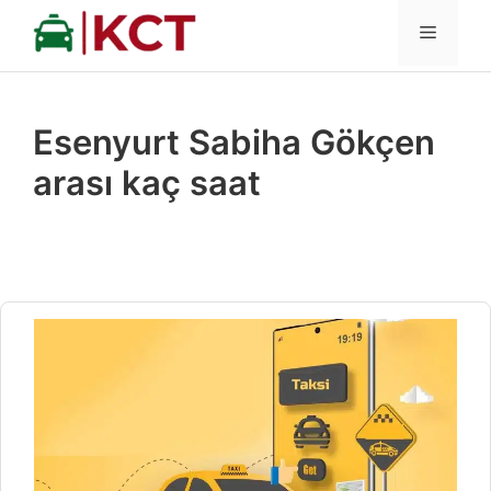
İçeriğe
MENÜ
atla
Esenyurt Sabiha Gökçen
arası kaç saat