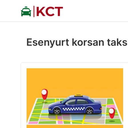
İçeriğe
atla
Esenyurt korsan taks