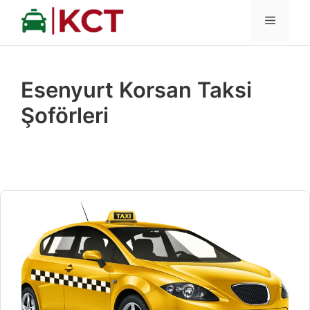
İçeriğe
MENÜ
atla
Esenyurt Korsan Taksi
Şoförleri