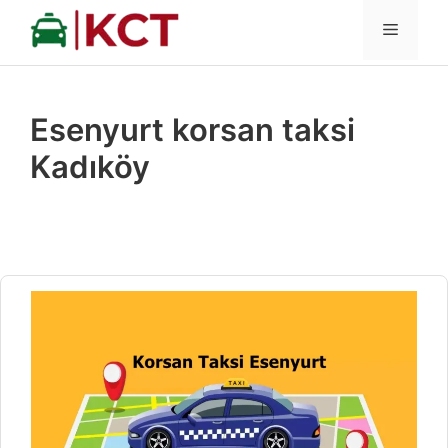
İçeriğe
MENÜ
atla
Esenyurt korsan taksi
Kadıköy