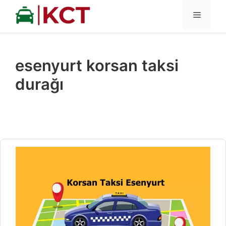
İçeriğe
MENÜ
atla
esenyurt korsan taksi
durağı