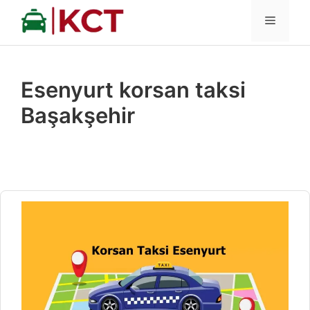
İçeriğe
MENÜ
atla
Esenyurt korsan taksi
Başakşehir