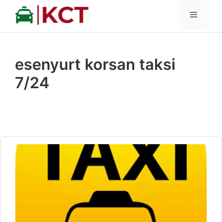
İçeriğe
MENÜ
atla
esenyurt korsan taksi
7/24