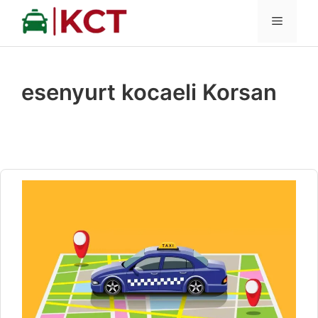
İçeriğe
MENÜ
atla
esenyurt kocaeli Korsan