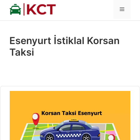
İçeriğe
MENÜ
atla
Esenyurt İstiklal Korsan
Taksi