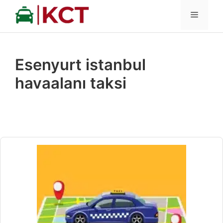
İçeriğe
MENÜ
atla
Esenyurt istanbul
havaalanı taksi