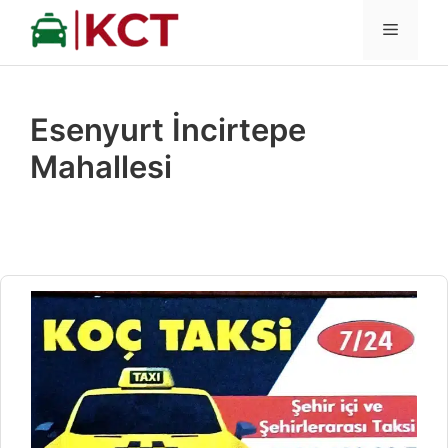
İçeriğe
MENÜ
atla
Esenyurt İncirtepe
Mahallesi