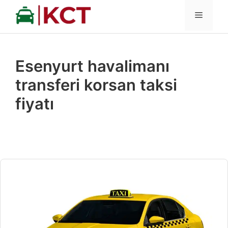
İçeriğe
MENÜ
atla
Esenyurt havalimanı
transferi korsan taksi
fiyatı