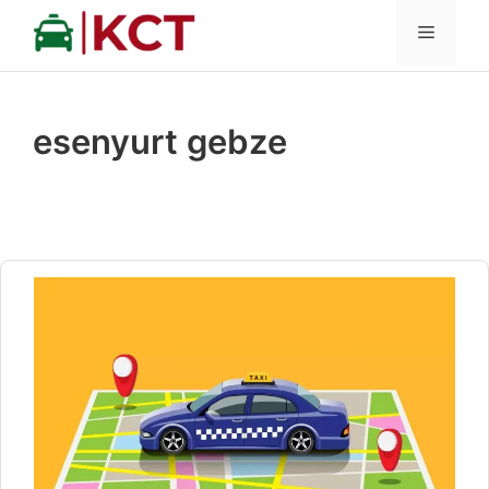
İçeriğe
MENÜ
atla
esenyurt gebze