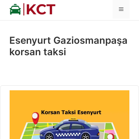
İçeriğe
MENÜ
atla
Esenyurt Gaziosmanpaşa
korsan taksi