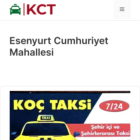
İçeriğe
MENÜ
atla
Esenyurt Cumhuriyet
Mahallesi