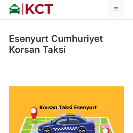
İçeriğe
MENÜ
atla
Esenyurt Cumhuriyet
Korsan Taksi