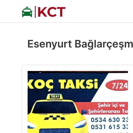
İçeriğe
atla
Esenyurt Bağlarçeşm