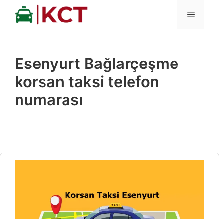
İçeriğe
MENÜ
atla
Esenyurt Bağlarçeşme
korsan taksi telefon
numarası