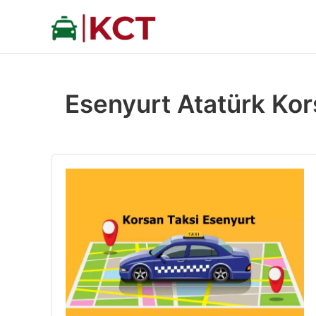
İçeriğe
atla
Esenyurt Atatürk Kor