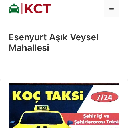
İçeriğe
MENÜ
atla
Esenyurt Aşık Veysel
Mahallesi