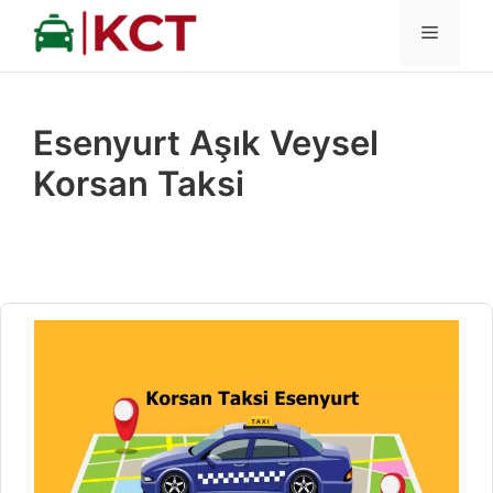
İçeriğe
MENÜ
atla
Esenyurt Aşık Veysel
Korsan Taksi