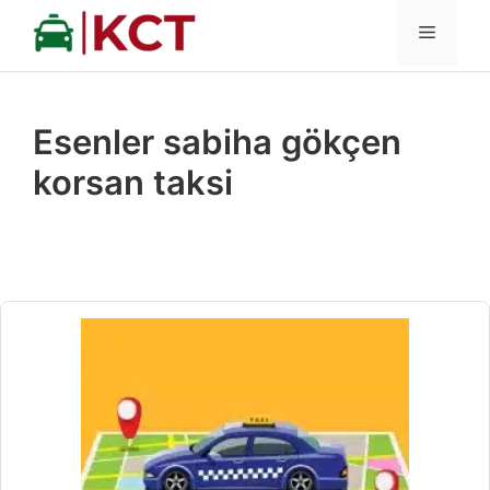
İçeriğe
MENÜ
atla
Esenler sabiha gökçen
korsan taksi