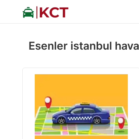
İçeriğe
atla
Esenler istanbul hava