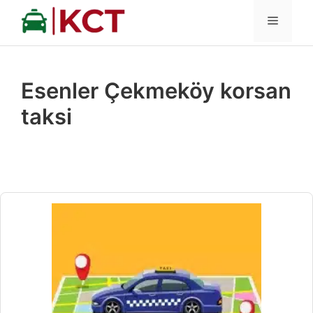
İçeriğe
MENÜ
atla
Esenler Çekmeköy korsan
taksi