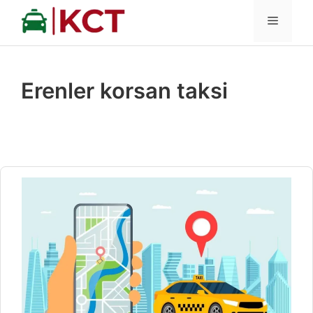
İçeriğe
MENÜ
atla
Erenler korsan taksi