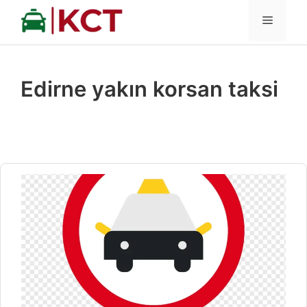
İçeriğe
MENÜ
atla
Edirne yakın korsan taksi