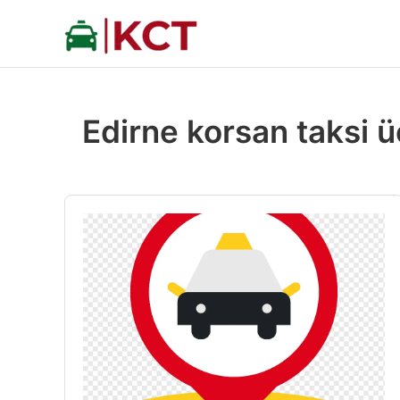
İçeriğe
atla
Edirne korsan taksi ü