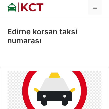
İçeriğe
MENÜ
atla
Edirne korsan taksi
numarası