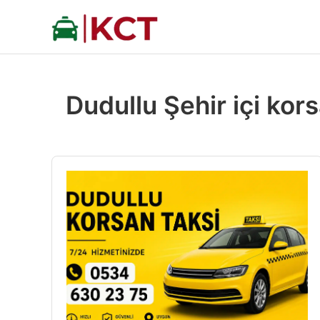
İçeriğe
atla
Dudullu Şehir içi kors