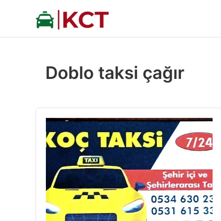
İçeriğe
atla
Doblo taksi çağır