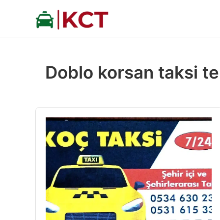
İçeriğe
atla
Doblo korsan taksi 