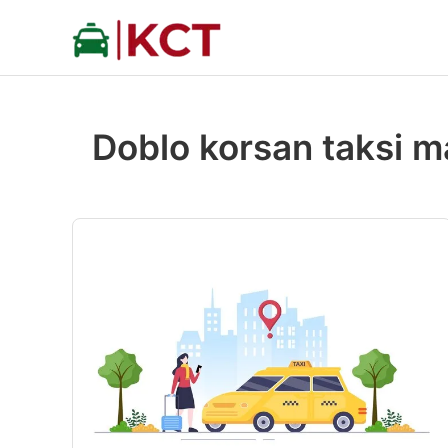
İçeriğe
atla
Doblo korsan taksi m