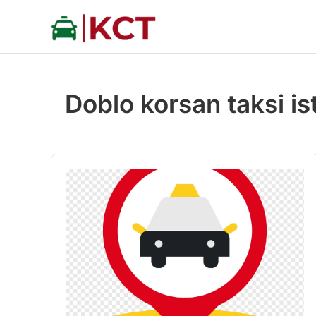
İçeriğe
atla
Doblo korsan taksi is