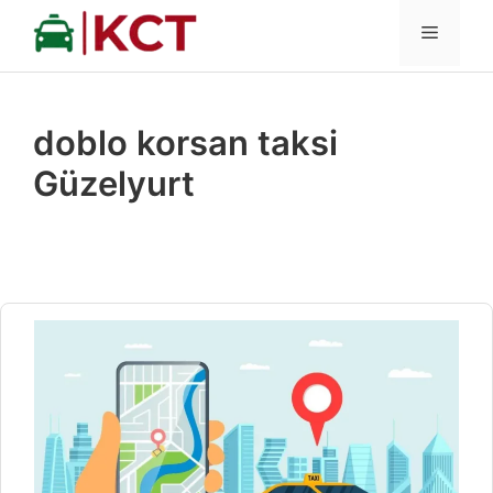
İçeriğe
MENÜ
atla
doblo korsan taksi
Güzelyurt