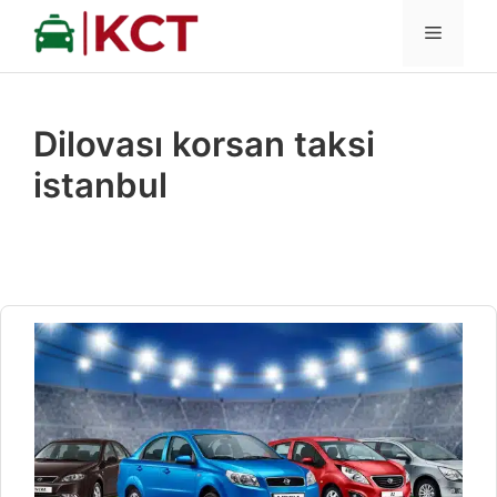
İçeriğe
MENÜ
atla
Dilovası korsan taksi
istanbul