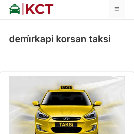
İçeriğe
MENÜ
atla
demi̇rkapi korsan taksi