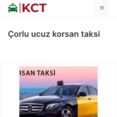
İçeriğe
MENÜ
atla
Çorlu ucuz korsan taksi