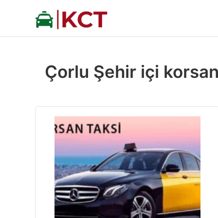
İçeriğe
atla
Çorlu Şehir içi korsan