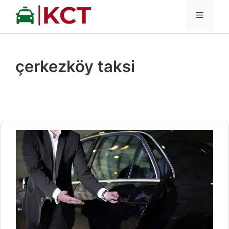
İçeriğe
MENÜ
atla
çerkezköy taksi