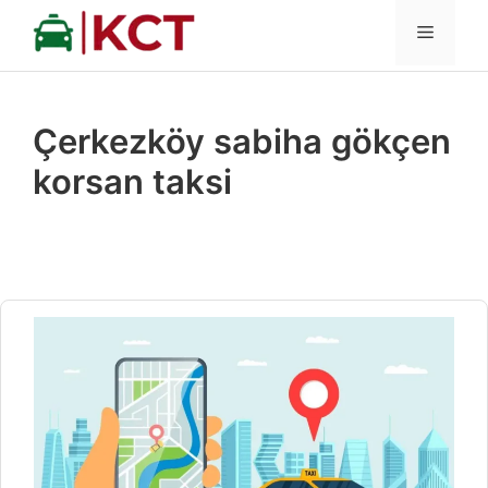
İçeriğe
MENÜ
atla
Çerkezköy sabiha gökçen
korsan taksi