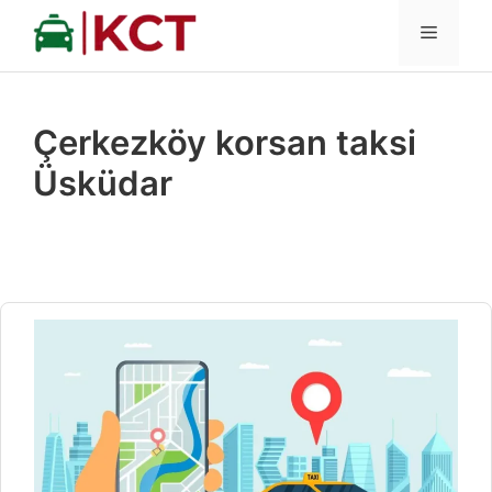
İçeriğe
MENÜ
atla
Çerkezköy korsan taksi
Üsküdar