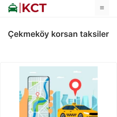
İçeriğe
MENÜ
atla
Çekmeköy korsan taksiler