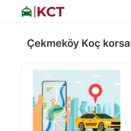
İçeriğe
atla
Çekmeköy Koç korsan