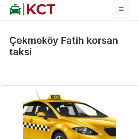
İçeriğe
MENÜ
atla
Çekmeköy Fatih korsan
taksi