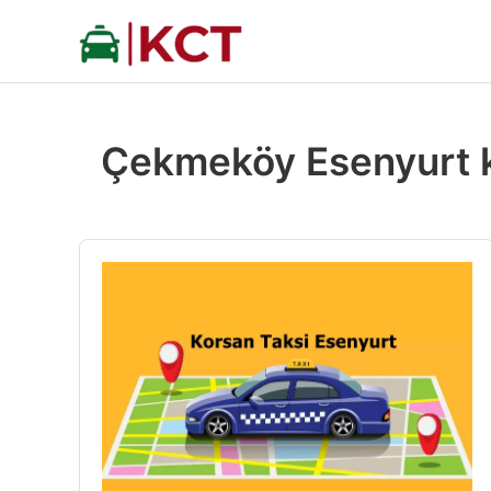
İçeriğe
atla
Çekmeköy Esenyurt k