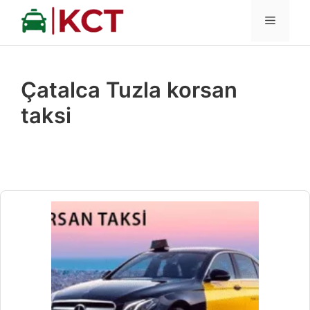
İçeriğe
MENÜ
atla
Çatalca Tuzla korsan
taksi