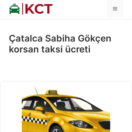
İçeriğe
MENÜ
atla
Çatalca Sabiha Gökçen
korsan taksi ücreti